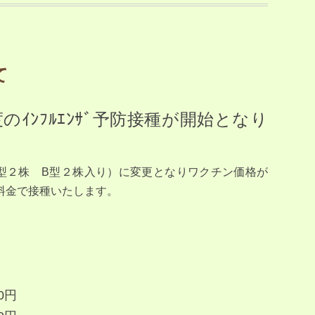
て
のｲﾝﾌﾙｴﾝｻﾞ予防接種が開始となり
型２株 B型２株入り）に変更となりワクチン価格が
料金で接種いたします。
円