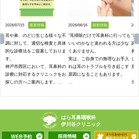
2026/07/15
最新情報
2026/06/16
最新情報
2026
耳や鼻、のどに生じる様々な不
”耳掃除だけで耳鼻科に行っても
”
調に対して、適切な検査と具体
いいのかなと迷われる方は少な
調
的な診療法をご提案しておりま
くありません。

鼻
す。

実は、ご自身での無理なお手入
し
神戸市西区において、耳鼻科の
れは耳のトラブルを引き起こす
意が
診療に対応するクリニックをお
原因になることもあります。

探しの方へご案内します。

当
はら耳鼻咽喉科 伊川谷クリニッ
私たちは、そうした日常の些細
り
クでは、患者様の症状や状態を
なお悩みにも親身に寄り添う医
け
的確に把握し、それぞれに合わ
療を提供しています。

ます
せた医療を提供することが可能
専門的な視点と安全な処置を通
お
です。

じて、快適な生活を送るための
家
耳の強い痛みや長引く鼻水、の
お手伝いをさせていただきま
だ
どの違和感など、日常的に起こ
す。

を