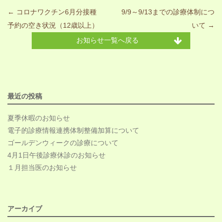
Post navigation
←
コロナワクチン6月分接種
9/9～9/13までの診療体制につ
予約の空き状況（12歳以上）
いて
→
お知らせ一覧へ戻る
最近の投稿
夏季休暇のお知らせ
電子的診療情報連携体制整備加算について
ゴールデンウィークの診療について
4月1日午後診療休診のお知らせ
１月担当医のお知らせ
アーカイブ