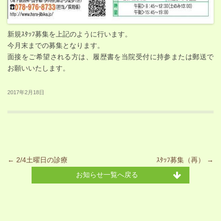
新規ｽﾀｯﾌ募集を上記のように行います。
今月末までの募集となります。
面接をご希望される方は、履歴書を当院受付に持参または郵送で
お願いいたします。
2017年2月18日
Post navigation
←
2/4土曜日の診療
ｽﾀｯﾌ募集（再）
→
お知らせ一覧へ戻る