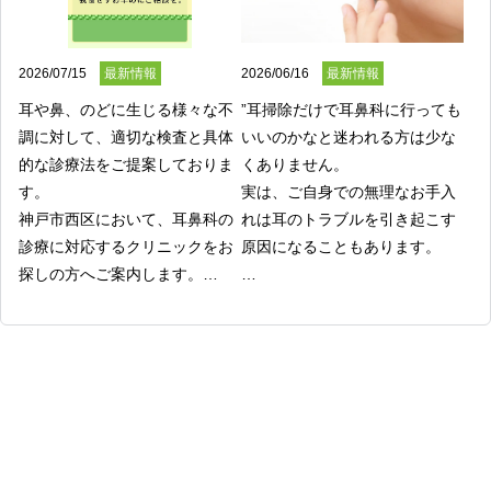
2026/07/15
最新情報
2026/06/16
最新情報
耳や鼻、のどに生じる様々な不
”耳掃除だけで耳鼻科に行っても
調に対して、適切な検査と具体
いいのかなと迷われる方は少な
的な診療法をご提案しておりま
くありません。

す。

実は、ご自身での無理なお手入
神戸市西区において、耳鼻科の
れは耳のトラブルを引き起こす
診療に対応するクリニックをお
原因になることもあります。

探しの方へご案内します。

はら耳鼻咽喉科 伊川谷クリニッ
私たちは、そうした日常の些細
クでは、患者様の症状や状態を
なお悩みにも親身に寄り添う医
的確に把握し、それぞれに合わ
療を提供しています。

せた医療を提供することが可能
専門的な視点と安全な処置を通
です。

じて、快適な生活を送るための
耳の強い痛みや長引く鼻水、の
お手伝いをさせていただきま
どの違和感など、日常的に起こ
す。
